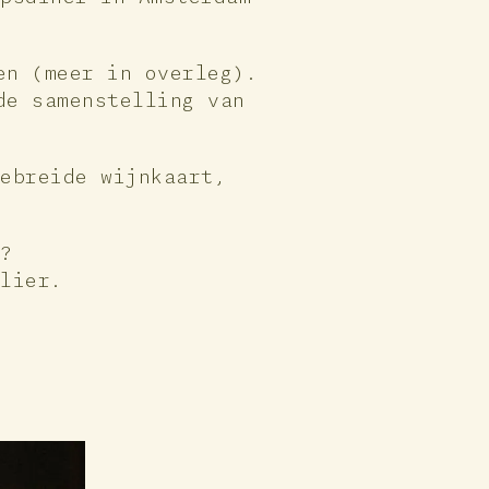
en (meer in overleg).
de samenstelling van
gebreide wijnkaart,
r?
ulier.