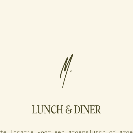
LUNCH & DINER
te locatie voor een groepslunch of gro